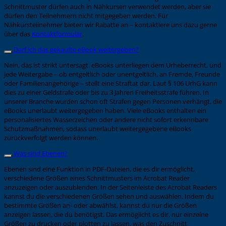
Schnittmuster dürfen auch in Nähkursen verwendet werden, aber sie
dürfen den Teilnehmern nicht mitgegeben werden. Für
Nähkursteilnehmer bieten wir Rabatte an – kontaktiere uns dazu gerne
über das
Kontaktformular
.
Darf ich das gekaufte eBook weitergeben?
Nein, das ist strikt untersagt. eBooks unterliegen dem Urheberrecht, und
jede Weitergabe – ob entgeltlich oder unentgeltlich, an Fremde, Freunde
oder Familienangehörige – stellt eine Straftat dar. Laut § 106 UrhG kann
dies zu einer Geldstrafe oder bis zu 3 Jahren Freiheitsstrafe führen. In
unserer Branche wurden schon oft Strafen gegen Personen verhängt, die
eBooks unerlaubt weitergegeben haben. Viele eBooks enthalten ein
personalisiertes Wasserzeichen oder andere nicht sofort erkennbare
Schutzmaßnahmen, sodass unerlaubt weitergegebene eBooks
zurückverfolgt werden können.
Was sind Ebenen?
Ebenen sind eine Funktion in PDF-Dateien, die es dir ermöglicht,
verschiedene Größen eines Schnittmusters im Acrobat Reader
anzuzeigen oder auszublenden. In der Seitenleiste des Acrobat Readers
kannst du die verschiedenen Größen sehen und auswählen. Indem du
bestimmte Größen an- oder abwählst, kannst du nur die Größen
anzeigen lassen, die du benötigst. Das ermöglicht es dir, nur einzelne
Größen zu drucken oder plotten zu lassen, was den Zuschnitt