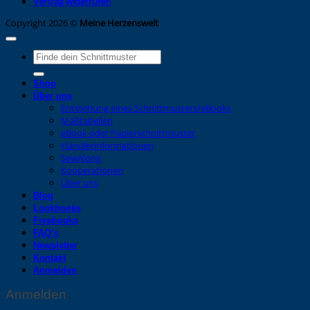
Vertrag widerrufen
Copyright 2026 ©
Meine Herzenswelt
Suche
nach:
Shop
Über uns
Entstehung eines Schnittmusters/eBooks
Maßtabellen
eBook oder Papierschnittmuster
Händlerinformationen
SewAlong
Kooperationen
Über uns
Blog
Lookbooks
Freebooks
FAQ’s
Newsletter
Kontakt
Anmelden
Anmelden