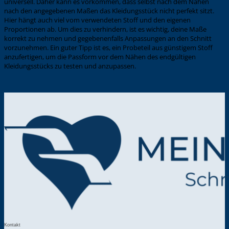
universell. Daher kann es vorkommen, dass selbst nach dem Nähen
nach den angegebenen Maßen das Kleidungsstück nicht perfekt sitzt.
Hier hängt auch viel vom verwendeten Stoff und den eigenen
Proportionen ab. Um dies zu verhindern, ist es wichtig, deine Maße
korrekt zu nehmen und gegebenenfalls Anpassungen an den Schnitt
vorzunehmen. Ein guter Tipp ist es, ein Probeteil aus günstigem Stoff
anzufertigen, um die Passform vor dem Nähen des endgültigen
Kleidungsstücks zu testen und anzupassen.
Kontakt