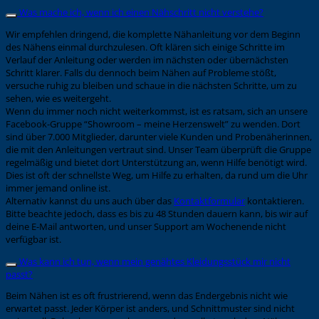
Was mache ich, wenn ich einen Nähschritt nicht verstehe?
Wir empfehlen dringend, die komplette Nähanleitung vor dem Beginn
des Nähens einmal durchzulesen. Oft klären sich einige Schritte im
Verlauf der Anleitung oder werden im nächsten oder übernächsten
Schritt klarer. Falls du dennoch beim Nähen auf Probleme stößt,
versuche ruhig zu bleiben und schaue in die nächsten Schritte, um zu
sehen, wie es weitergeht.
Wenn du immer noch nicht weiterkommst, ist es ratsam, sich an unsere
Facebook-Gruppe “Showroom – meine Herzenswelt” zu wenden. Dort
sind über 7.000 Mitglieder, darunter viele Kunden und Probenäherinnen,
die mit den Anleitungen vertraut sind. Unser Team überprüft die Gruppe
regelmäßig und bietet dort Unterstützung an, wenn Hilfe benötigt wird.
Dies ist oft der schnellste Weg, um Hilfe zu erhalten, da rund um die Uhr
immer jemand online ist.
Alternativ kannst du uns auch über das
Kontaktformular
kontaktieren.
Bitte beachte jedoch, dass es bis zu 48 Stunden dauern kann, bis wir auf
deine E-Mail antworten, und unser Support am Wochenende nicht
verfügbar ist.
Was kann ich tun, wenn mein genähtes Kleidungsstück mir nicht
passt?
Beim Nähen ist es oft frustrierend, wenn das Endergebnis nicht wie
erwartet passt. Jeder Körper ist anders, und Schnittmuster sind nicht