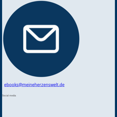
ebooks@meineherzenswelt.de
Social media