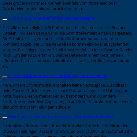
Diese größeren Formate können ebenfalls von Plottereien oder
Druckereien problemlos verarbeitet werden.
Sind die Schnittmuster für den Beamer geeignet?
Fast alle unsere digitalen Schnittmuster beinhalten spezielle Beamer-
Dateien. In diesen Dateien sind die Schnittteile meist einzeln dargestellt.
Die Schnittteile liegen dort nicht im Stoffbruch, sondern werden
komplett abgebildet. Einzelne Größen können ein- oder ausgeblendet
werden. Bei einigen älteren Schnittmustern fehlen diese Beamer-Dateien
noch. Um genau zu erfahren, welche Dateien in einem bestimmten
eBook enthalten sind, schau dir bitte die jeweilige Artikelbeschreibung
an.
Ist in den Schnittmustern eine Nahtzugabe enthalten?
Nein, unsere Schnittmuster enthalten keine Nahtzugabe. Du solltest
beim Zuschnitt deine eigene, je nach Stoffart angepasste Nahtzugabe
hinzufügen. Dies vermeidet Fehler, besonders wenn du andere
Stoffarten verwendest, Anpassungen am Schnitt vornimmst oder wenn
das Schnittmuster Teilungen aufweist.
Was muss ich beim Drucken des Schnittmusters beachten?
Stelle sicher, dass dein Ausdruck die korrekte Größe hat. Wähle in den
Druckeinstellungen „tatsächliche Größe“ oder „100%“, um automatische
Größenanpassungen zu vermeiden. Überprüfe immer das