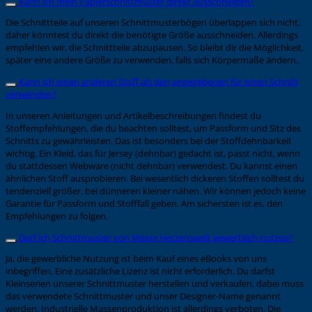
Kann ich mein Papierschnittmuster direkt ausschneiden?
Die Schnittteile auf unseren Schnittmusterbögen überlappen sich nicht,
daher könntest du direkt die benötigte Größe ausschneiden. Allerdings
empfehlen wir, die Schnittteile abzupausen. So bleibt dir die Möglichkeit,
später eine andere Größe zu verwenden, falls sich Körpermaße ändern.
Kann ich einen anderen Stoff als den angegebenen für einen Schnitt
verwenden?
In unseren Anleitungen und Artikelbeschreibungen findest du
Stoffempfehlungen, die du beachten solltest, um Passform und Sitz des
Schnitts zu gewährleisten. Das ist besonders bei der Stoffdehnbarkeit
wichtig. Ein Kleid, das für Jersey (dehnbar) gedacht ist, passt nicht, wenn
du stattdessen Webware (nicht dehnbar) verwendest. Du kannst einen
ähnlichen Stoff ausprobieren. Bei wesentlich dickeren Stoffen solltest du
tendenziell größer, bei dünneren kleiner nähen. Wir können jedoch keine
Garantie für Passform und Stofffall geben. Am sichersten ist es, den
Empfehlungen zu folgen.
Darf ich Schnittmuster von Meine Herzenswelt gewerblich nutzen?
Ja, die gewerbliche Nutzung ist beim Kauf eines eBooks von uns
inbegriffen. Eine zusätzliche Lizenz ist nicht erforderlich. Du darfst
Kleinserien unserer Schnittmuster herstellen und verkaufen, dabei muss
das verwendete Schnittmuster und unser Designer-Name genannt
werden. Industrielle Massenproduktion ist allerdings verboten. Die