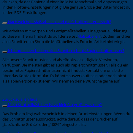
drucken, da das Papier auf einer Rolle ist. Manchmal sind Anpassungen
in den Plotter-Einstellungen nötig. Die genaue Größe der Datei findest du
in den PDF-Einstellungen.
Nach welchen Maßtabellen sind die Schnittmuster erstellt?
Wir arbeiten mit Körper- und Fertigmaßtabellen. Eine genaue Erklärung
zu diesem Thema findest du auf der Seite „
Maßtabellen
“. Zudem sind bei
allen Schnitten im Shop die Maßtabellen als Foto im Artikel hinterlegt.
Ich finde einen bestimmten Schnitt nicht als Papierschnittmuster?
Alle unsere Schnittmuster sind als eBooks, also digitale Versionen,
verfügbar. Die meisten gibt es auch als Papierschnittmuster. Falls du ein
bestimmtes Papierschnittmuster nicht findest, kontaktiere uns bitte
über das Kontaktformular. Es könnte ausverkauft sein oder noch nicht
als Papierversion existieren. Wir nehmen deine Wünsche gerne auf.
Zurück zu allen faqs
Mein Kontrollkästchen ist zu klein/zu groß - was nun?
Das Problem liegt wahrscheinlich in deinen Druckeinstellungen. Wenn du
das Schnittmuster ausdruckst, achte darauf, dass der Drucker auf
„tatsächliche Größe“ oder „100%“ eingestellt ist.