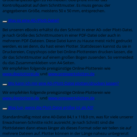
Kontrollquadrat auf dem Schnittmuster. Es muss genau der
angegebenen Größe, meistens 50 x 50 mm, entsprechen.
Was ist eine A0-/Plott-Datei?
Bei unseren eBooks erhältst du den Schnitt in einer A0- oder Plott-Datei,
je nach Größe des Schnittmusters in einer PDF-Datei oder auch in
mehreren PDF-Dateien. Diese Datei kann zu Hause meist nicht gedruckt
werden, es sei denn, du hast einen Plotter. Stattdessen kannst du sie in
Druckereien, Copyshops oder bei Online-Plottereien drucken lassen, die
dir das Schnittmuster auf einem großen Bogen zusenden. So vermeidest
du das Zusammenkleben von A4-Seiten.
Wir empfehlen folgende preisgünstige Online-Plotterein wie
www.dieplotterei.de
und
www.preiswertplotten.de
.
Wo kann ich mir eine A0-/Plott-Datei plotten/drucken lassen?
Wir empfehlen folgende preisgünstige Online-Plotterein wie
www.dieplotterei.de
und
www.preiswertplotten.de
.
Was tun, wenn die Plott-Datei größer ist als A0?
Standardmäßig misst eine A0-Datei 84,1 x 118,9 cm, was für viele unserer
Erwachsenen-Schnitte nicht ausreicht. Je nach Schnitt sind die
Plottdateien dann etwas länger als dieses Format oder wir teilen sie auf
mehrere Dateien auf. Plotter können in der Länge nahezu unbegrenzt