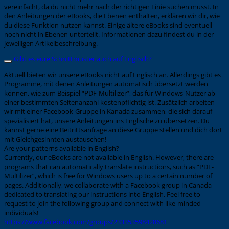
vereinfacht, da du nicht mehr nach der richtigen Linie suchen musst. In
den Anleitungen der eBooks, die Ebenen enthalten, erklären wir dir, wie
du diese Funktion nutzen kannst. Einige ältere eBooks sind eventuell
noch nicht in Ebenen unterteilt. Informationen dazu findest du in der
jeweiligen Artikelbeschreibung.
Gibt es eure Schnittmuster auch auf Englisch?
Aktuell bieten wir unsere eBooks nicht auf Englisch an. Allerdings gibt es
Programme, mit denen Anleitungen automatisch übersetzt werden
können, wie zum Beispiel “PDF-Multilizer”, das für Windows-Nutzer ab
einer bestimmten Seitenanzahl kostenpflichtig ist. Zusätzlich arbeiten
wir mit einer Facebook-Gruppe in Kanada zusammen, die sich darauf
spezialisiert hat, unsere Anleitungen ins Englische zu übersetzen. Du
kannst gerne eine Beitrittsanfrage an diese Gruppe stellen und dich dort
mit Gleichgesinnten austauschen!
Are your patterns available in English?
Currently, our eBooks are not available in English. However, there are
programs that can automatically translate instructions, such as “PDF-
Multilizer”, which is free for Windows users up to a certain number of
pages. Additionally, we collaborate with a Facebook group in Canada
dedicated to translating our instructions into English. Feel free to
request to join the following group and connect with like-minded
individuals!
https://www.facebook.com/groups/233353598428681