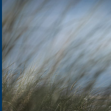
nach:
Shop
Über uns
Entstehung eines Schnittmusters/eBooks
Maßtabellen
eBook oder Papierschnittmuster
Händlerinformationen
SewAlong
Kooperationen
Über uns
Blog
Lookbooks
Freebooks
FAQ’s
Newsletter
Kontakt
Warenkorb