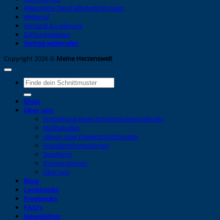
Allgemeine Geschäftsbedingungen
Widerruf
Versand & Lieferung
Zahlungsweisen
Vertrag widerrufen
Copyright 2026 ©
Meine Herzenswelt
Suche
nach:
Shop
Über uns
Entstehung eines Schnittmusters/eBooks
Maßtabellen
eBook oder Papierschnittmuster
Händlerinformationen
SewAlong
Kooperationen
Über uns
Blog
Lookbooks
Freebooks
FAQ’s
Newsletter