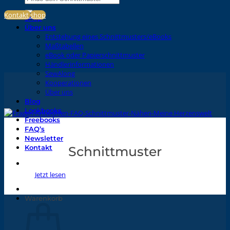
nach:
Kontakt
shop
Shop
Über uns
Entstehung eines Schnittmusters/eBooks
Maßtabellen
eBook oder Papierschnittmuster
Händlerinformationen
SewAlong
Kooperationen
Über uns
Blog
Lookbooks
Freebooks
FAQ’s
Newsletter
Kontakt
Schnittmuster
Jetzt lesen
Warenkorb