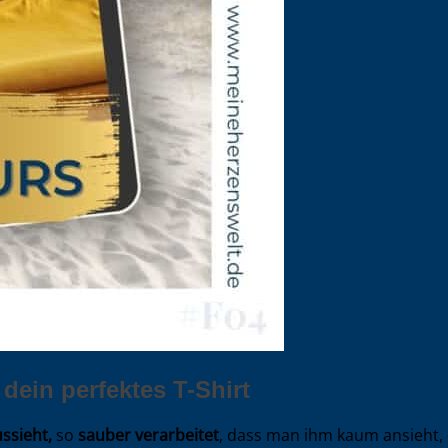
 dein perfektes T-Shirt
ussieht,
so
sauber verarbeitet
, dass man ihm kaum ansieht, 