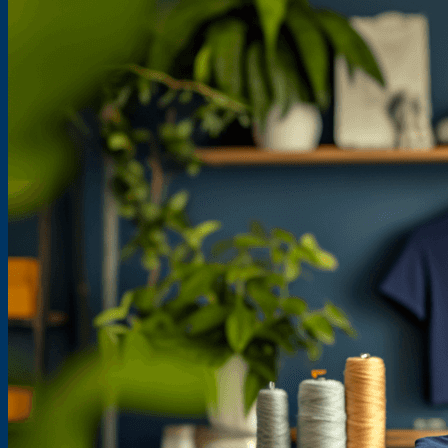
Suche
nach:
Shop
Über uns
Entstehung eines Schnittmusters/eBooks
Maßtabellen
eBook oder Papierschnittmuster
Händlerinformationen
SewAlong
Kooperationen
Über uns
Blog
Lookbooks
Freebooks
FAQ’s
Newsletter
Kontakt