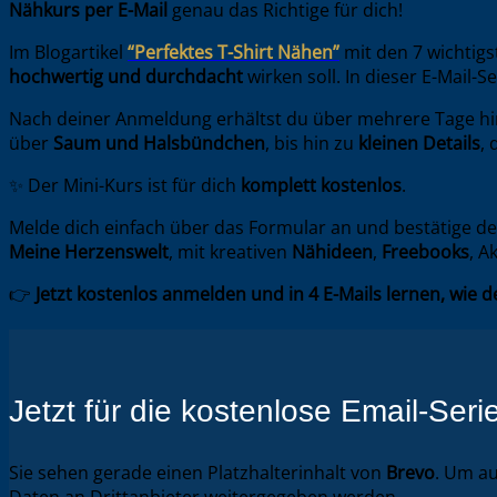
Nähkurs per E-Mail
genau das Richtige für dich!
Im Blogartikel
“Perfektes T-Shirt Nähen”
mit den 7 wichtig
hochwertig und durchdacht
wirken soll. In dieser E-Mail-Se
Nach deiner Anmeldung erhältst du über mehrere Tage 
über
Saum und Halsbündchen
, bis hin zu
kleinen Details
, 
✨ Der Mini-Kurs ist für dich
komplett kostenlos
.
Melde dich einfach über das Formular an und bestätige de
Meine Herzenswelt
, mit kreativen
Nähideen
,
Freebooks
, A
👉
Jetzt kostenlos anmelden und in 4 E-Mails lernen, wie d
Jetzt für die kostenlose Email-Ser
Sie sehen gerade einen Platzhalterinhalt von
Brevo
. Um au
Daten an Drittanbieter weitergegeben werden.