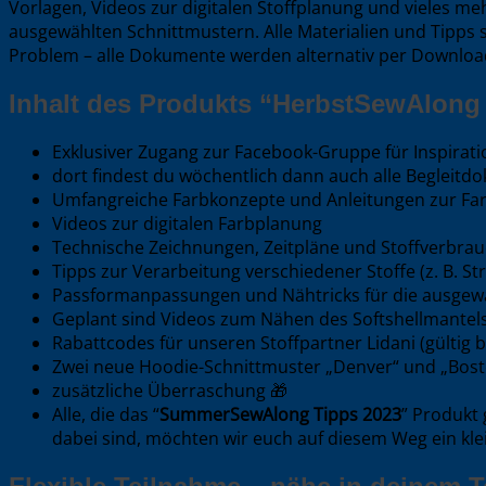
Vorlagen, Videos zur digitalen Stoffplanung und vieles me
ausgewählten Schnittmustern. Alle Materialien und Tipps s
Problem – alle Dokumente werden alternativ per Download 
Inhalt des Produkts “HerbstSewAlong
Exklusiver Zugang zur Facebook-Gruppe für Inspirat
dort findest du wöchentlich dann auch alle Begleitd
Umfangreiche Farbkonzepte und Anleitungen zur Farb
Videos zur digitalen Farbplanung
Technische Zeichnungen, Zeitpläne und Stoffverbra
Tipps zur Verarbeitung verschiedener Stoffe (z. B. Str
Passformanpassungen und Nähtricks für die ausgewä
Geplant sind Videos zum Nähen des Softshellmantels
Rabattcodes für unseren Stoffpartner Lidani (gültig bi
Zwei neue Hoodie-Schnittmuster „Denver“ und „Bost
zusätzliche Überraschung 🎁
Alle, die das “
SummerSewAlong Tipps 2023
” Produkt
dabei sind, möchten wir euch auf diesem Weg ein klei