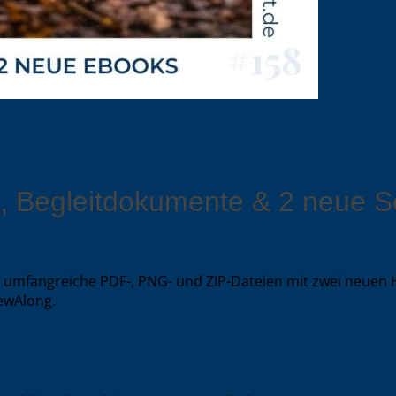
, Begleitdokumente & 2 neue S
t umfangreiche PDF-, PNG- und ZIP-Dateien mit zwei neuen
SewAlong.