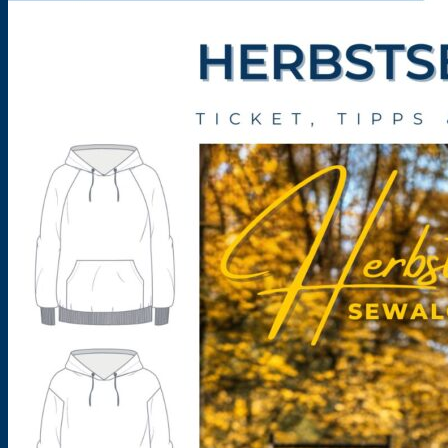
nach:
Shop
Über uns
Entstehung eines Schnittmusters/eBooks
Maßtabellen
eBook oder Papierschnittmuster
Händlerinformationen
SewAlong
Kooperationen
Über uns
Blog
Lookbooks
Freebooks
FAQ’s
Newsletter
Kontakt
Warenkorb