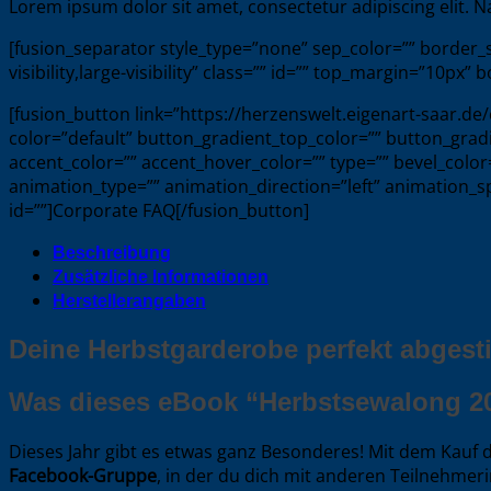
Lorem ipsum dolor sit amet, consectetur adipiscing elit
[fusion_separator style_type=”none” sep_color=”” border_si
visibility,large-visibility” class=”” id=”” top_margin=”10px
[fusion_button link=”https://herzenswelt.eigenart-saar.de/c
color=”default” button_gradient_top_color=”” button_gra
accent_color=”” accent_hover_color=”” type=”” bevel_color=
animation_type=”” animation_direction=”left” animation_spee
id=””]Corporate FAQ[/fusion_button]
Beschreibung
Zusätzliche Informationen
Herstellerangaben
Deine Herbstgarderobe perfekt abges
Was dieses eBook “Herbstsewalong 202
Dieses Jahr gibt es etwas ganz Besonderes! Mit dem Kauf 
Facebook-Gruppe
, in der du dich mit anderen Teilnehm