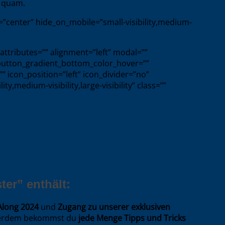
s quam.
t=”center” hide_on_mobile=”small-visibility,medium-
_attributes=”” alignment=”left” modal=””
 button_gradient_bottom_color_hover=””
” icon_position=”left” icon_divider=”no”
,medium-visibility,large-visibility” class=””
er” enthält:
Along 2024
und
Zugang zu unserer exklusiven
Außerdem bekommst du
jede Menge Tipps und Tricks