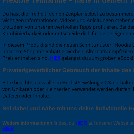
Flexible Teilnahme – nähe in deinem 
Du hast die Freiheit, deinen Zeitplan selbst zu bestimmen
wichtigen Informationen, Videos und Anleitungen stehen 
trotzdem von unseren wertvollen Tipps profitieren. Bei de
Kombinierbarkeit oder entscheide dich für deine eigenen 
In diesem Produkt sind die neuen Schnittmuster “Hoodie 
unserem Shop mit Rabatt erwerben. Alternativ empfehlen
Preis enthalten sind.
HIER
gelangst du zum großen eBook!
Privater/gewerblicher Gebrauch der Inhalte de
Bitte beachte, dass alle im HerbstSewAlong 2024 enthalt
von Unikaten oder Kleinserien verwendet werden dürfen. M
Dateien oder Inhalte.
Sei dabei und nähe mit uns deine individuelle 
Weitere Informationen
findest du
HIER
auf unserer Webseit
HIER
.