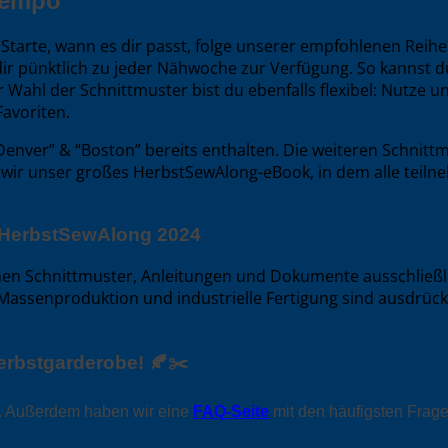
Tempo
: Starte, wann es dir passt, folge unserer empfohlenen Reih
dir pünktlich zu jeder Nähwoche zur Verfügung. So kannst
r Wahl der Schnittmuster bist du ebenfalls flexibel: Nutze
Favoriten.
Denver” & “Boston” bereits enthalten. Die weiteren Schnit
 wir unser großes HerbstSewAlong-eBook, in dem alle tei
s HerbstSewAlong 2024
enen Schnittmuster, Anleitungen und Dokumente ausschließl
assenproduktion und industrielle Fertigung sind ausdrückl
Herbstgarderobe! 🍂✂️
e. Außerdem haben wir eine
FAQ-Seite
mit den häufigsten Frage