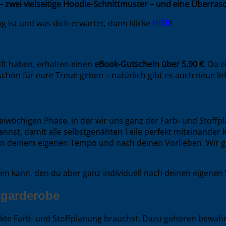
zwei vielseitige Hoodie-Schnittmuster – und eine Überras
 ist und was dich erwartet, dann klicke
HIER
!
ft haben, erhalten einen
eBook-Gutschein über 5,90 €
. Da 
hön für eure Treue geben – natürlich gibt es auch neue Inha
iwöchigen Phase, in der wir uns ganz der Farb- und Stoffp
nst, damit alle selbstgenähten Teile perfekt miteinander 
 deinem eigenen Tempo und nach deinen Vorlieben. Wir geb
elfen kann, den du aber ganz individuell nach deinen eigene
tgarderobe
rfekte Farb- und Stoffplanung brauchst. Dazu gehören bewäh