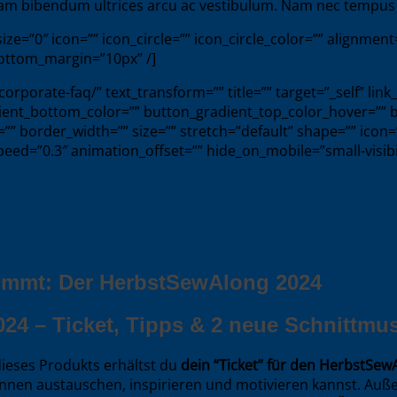
. Nam bibendum ultrices arcu ac vestibulum. Nam nec tempu
ze=”0″ icon=”” icon_circle=”” icon_circle_color=”” alignmen
” bottom_margin=”10px” /]
orporate-faq/” text_transform=”” title=”” target=”_self” link
dient_bottom_color=”” button_gradient_top_color_hover=””
”” border_width=”” size=”” stretch=”default” shape=”” icon=”
d=”0.3″ animation_offset=”” hide_on_mobile=”small-visibility
timmt: Der HerbstSewAlong 2024
4 – Ticket, Tipps & 2 neue Schnittmust
dieses Produkts erhältst du
dein “Ticket” für den HerbstSew
erinnen austauschen, inspirieren und motivieren kannst. 