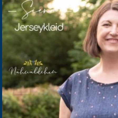
Händlerinformationen
SewAlong
Kooperationen
Über uns
Blog
Lookbooks
Freebooks
FAQ’s
Newsletter
Kontakt
Warenkorb
Es befinden sich keine Produkte im Warenkorb.
Zurück zum Shop