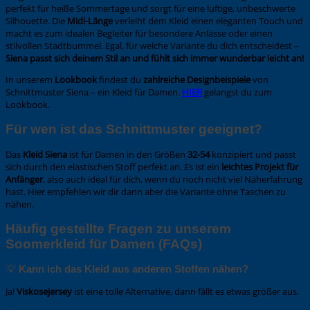
perfekt für heiße Sommertage und sorgt für eine luftige, unbeschwerte
Silhouette. Die
Midi-Länge
verleiht dem Kleid einen eleganten Touch und
macht es zum idealen Begleiter für besondere Anlässe oder einen
stilvollen Stadtbummel. Egal, für welche Variante du dich entscheidest –
Siena passt sich deinem Stil an und fühlt sich immer wunderbar leicht an!
In unserem
Lookbook
findest du
zahlreiche Designbeispiele
von
Schnittmuster Siena – ein Kleid für Damen.
HIER
gelangst du zum
Lookbook.
Für wen ist das Schnittmuster geeignet?
Das
Kleid Siena
ist für Damen in den Größen
32-54
konzipiert und passt
sich durch den elastischen Stoff perfekt an. Es ist ein
leichtes Projekt für
Anfänger
, also auch ideal für dich, wenn du noch nicht viel Näherfahrung
hast. Hier empfehlen wir dir dann aber die Variante ohne Taschen zu
nähen.
Häufig gestellte Fragen zu unserem
Soomerkleid für Damen (FAQs)
💡
Kann ich das Kleid aus anderen Stoffen nähen?
Ja!
Viskosejersey
ist eine tolle Alternative, dann fällt es etwas größer aus.