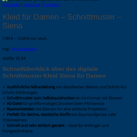
Startseite
/
Jahreszeit
/
Frühling
Kleid für Damen – Schnittmuster –
Siena
7,90
€
–
12,90
€
inkl. MwSt.
zzgl.
Versandkosten
Größe: 32-54
Schnellüberblick über das digitale
Schnittmuster Kleid Siena für Damen
✓
Ausführliche Nähanleitung
mit detaillierten Bildern und Schritt-für-
Schritt-Erklärungen
✓
Schnittmuster zum Selbstausdrucken
im A4-Format mit Ebenen
✓
A0-Datei
für großformatiges Drucken beim Plotservice
✓
Beamerdateien
mit Ebenen für eine einfache Projektion
✓
Perfekt für leichte, elastische Stoffe
wie Baumwolljersey oder
Viskosejersey
✓
Schnell und sehr einfach genäht
– ideal für Anfänger und
Fortgeschrittene