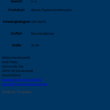
Gewicht
n. v.
eBook, Papierschnittmuster
Produktart
sehr leicht
Schwierigkeitsgrad
Baumwolljersey
Stoffart
32-54
Größe
Meine Herzenswelt
Sven Peetz
Günnende 23a
24791 Alt Duvenstedt
Deutschland
www.meineherzenswelt.de
ebooks@meineherzenswelt.de
Ähnliche Produkte