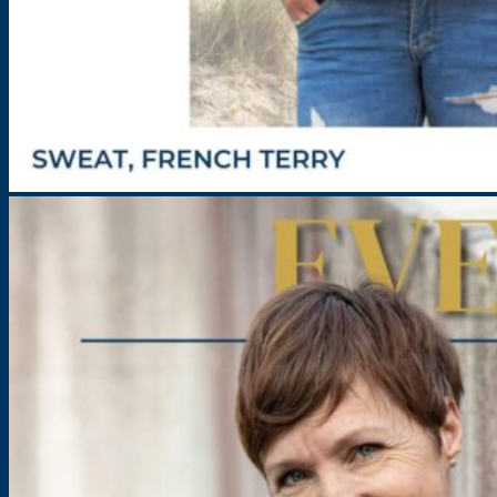
Hoodie mit V-Ausschnittt für Damen – Schnittmuster – Eve
Größe: 32-58
7,90
€
–
12,90
€
inkl. MwSt.
zzgl.
Versandkosten