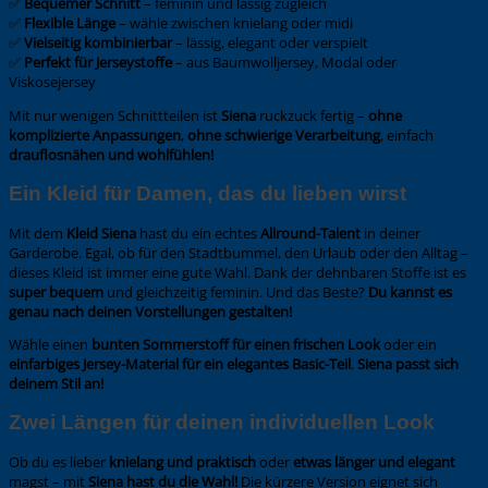
✅
Bequemer Schnitt
– feminin und lässig zugleich
✅
Flexible Länge
– wähle zwischen knielang oder midi
✅
Vielseitig kombinierbar
– lässig, elegant oder verspielt
✅
Perfekt für Jerseystoffe
– aus Baumwolljersey, Modal oder
Viskosejersey
Mit nur wenigen Schnittteilen ist
Siena
ruckzuck fertig –
ohne
komplizierte Anpassungen
,
ohne schwierige Verarbeitung
, einfach
drauflosnähen und wohlfühlen!
Ein Kleid für Damen, das du lieben wirst
Mit dem
Kleid Siena
hast du ein echtes
Allround-Talent
in deiner
Garderobe. Egal, ob für den Stadtbummel, den Urlaub oder den Alltag –
dieses Kleid ist immer eine gute Wahl. Dank der dehnbaren Stoffe ist es
super bequem
und gleichzeitig feminin. Und das Beste?
Du kannst es
genau nach deinen Vorstellungen gestalten!
Wähle einen
bunten Sommerstoff für einen frischen Look
oder ein
einfarbiges Jersey-Material für ein elegantes Basic-Teil
.
Siena passt sich
deinem Stil an!
Zwei Längen für deinen individuellen Look
Ob du es lieber
knielang und praktisch
oder
etwas länger und elegant
magst – mit
Siena hast du die Wahl!
Die kürzere Version eignet sich