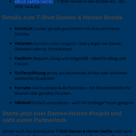
eBook Seattle Herren
– T-Shirt Herren in den Größen XS – 4XL
(PDF, A4 & A0)
Details zum T-Shirt Damen & Herren Seattle
Schnittart:
Locker, gerade geschnitten mit überschnittener
Schulter
Varianten:
Kurzarm oder Langarm • zwei Längen bei Damen
(klassisch oder ca. 10 cm kürzer)
Passform:
Bequem, lässig und zeitgemäß – ideal für Alltag und
Freizeit
Stoffempfehlung:
Jersey aus Baumwolle, Modal oder ähnlichen
elastischen Qualitäten
Formate:
A4-Druckdatei & A0-Plottdatei • mit Ebenenfunktion für
Beamer oder gezieltes Drucken
Nählevel:
Einfach umzusetzen – auch für Anfänger*innen geeignet
Starte jetzt euer Damen-Herren-Projekt und
näht euren Partnerlook
Sichert euch das Kombipaket
T-Shirt Damen & Herren Seattle
, näht euch