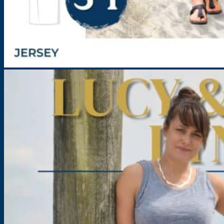
Kleid für Damen – Schnittmuster – Lucy & Lynn
Größe: 32-54
8,90
€
inkl. MwSt.
zzgl.
Versandkosten