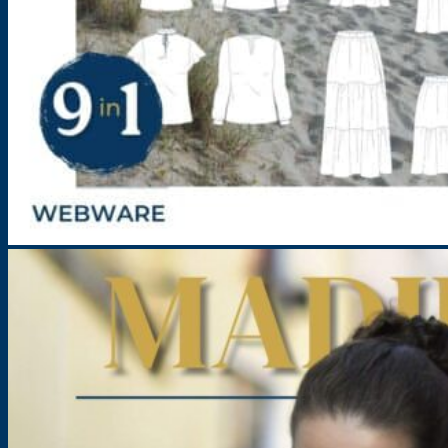
Kombi-Schnittmuster – Mix & Match Kollektion Vol. 1-2 – Damen
Größe: 32-54
34,90
€
inkl. MwSt.
Lieferzeit:
Sofortdownload