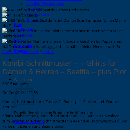
Händlerinformationen
SewAlong
Kooperationen
Über uns
Blog
Lookbooks
Freebooks
FAQ’s
Newsletter
Kontakt
Startseite
/
Jahreszeit
/
Herbst
Kombi-Schnittmuster – T-Shirts für
Damen & Herren – Seattle – plus Plot
Warenkorb
8,90
€
inkl. MwSt.
Größe: XS-4XL, 32-58
Kombischnittmuster mit Zusatz: 2 eBooks plus Plotterdatei “Double
Trouble”
Es befinden sich keine Produkte im Warenkorb.
eBook:
Nähanleitung und Schnittmuster als PDF-Datei als Download
zum Selbstausdrucken. Schnittmuster in A4 und A0 in schwarz/weiß und
Zurück zum Shop
Farbe mit Ebenen und Beamerdatei.