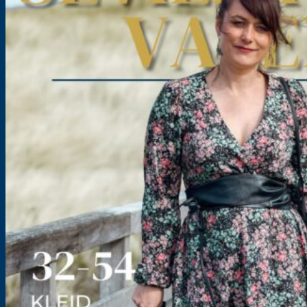
Größe: 32-54
11,90
€
–
16,90
€
inkl. MwSt.
zzgl.
Versandkosten