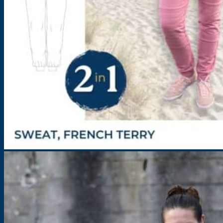
Kombi-Schnittmuster – Jogginganzug – Damen – Atlanta & Montana
Größe: 32-58
13,90
€
inkl. MwSt.