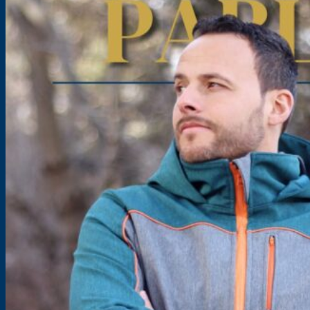
Softshelljacke für Herren – 3in1-Jacke – Schnittmuster – Pablo
Größe: XS-4XL
11,90
€
–
16,90
€
inkl. MwSt.
zzgl.
Versandkosten