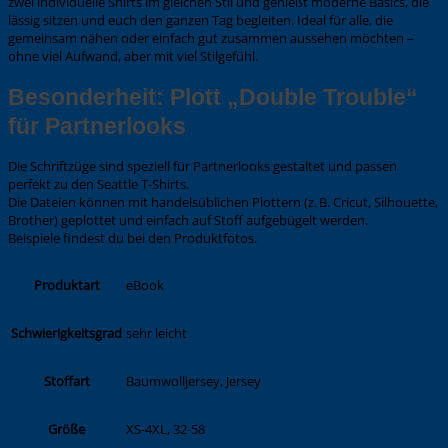
zwei individuelle Shirts im gleichen Stil und genießt moderne Basics, die
lässig sitzen und euch den ganzen Tag begleiten. Ideal für alle, die
gemeinsam nähen oder einfach gut zusammen aussehen möchten –
ohne viel Aufwand, aber mit viel Stilgefühl.
Besonderheit: Plott „Double Trouble“
für Partnerlooks
Die Schriftzüge sind speziell für Partnerlooks gestaltet und passen
perfekt zu den Seattle T-Shirts.
Die Dateien können mit handelsüblichen Plottern (z. B. Cricut, Silhouette,
Brother) geplottet und einfach auf Stoff aufgebügelt werden.
Beispiele findest du bei den Produktfotos.
eBook
Produktart
sehr leicht
Schwierigkeitsgrad
Baumwolljersey, Jersey
Stoffart
XS-4XL, 32-58
Größe