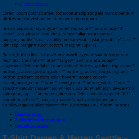
zzgl.
Versandkosten
Lorem ipsum dolor sit amet, consectetur adipiscing elit. Nam bibendum
ultrices arcu ac vestibulum. Nam nec tempus quam.
[fusion_separator style_type=”none” sep_color=”” border_size=”0″
icon=”” icon_circle=”” icon_circle_color=”” alignment=”center”
hide_on_mobile=”small-visibility,medium-visibility,large-visibility” class=””
id=”” top_margin=”10px” bottom_margin=”10px” /]
[fusion_button link=”https://herzenswelt.eigenart-saar.de/corporate-
faq/” text_transform=”” title=”” target=”_self” link_attributes=””
alignment=”left” modal=”” color=”default” button_gradient_top_color=””
button_gradient_bottom_color=”” button_gradient_top_color_hover=””
button_gradient_bottom_color_hover=”” accent_color=””
accent_hover_color=”” type=”” bevel_color=”” border_width=”” size=””
stretch=”default” shape=”” icon=”” icon_position=”left” icon_divider=”no”
animation_type=”” animation_direction=”left” animation_speed=”0.3″
animation_offset=”” hide_on_mobile=”small-visibility,medium-
visibility,large-visibility” class=”” id=””]Corporate FAQ[/fusion_button]
Beschreibung
Zusätzliche Informationen
Herstellerangaben
T-Shirt Damen & Herren Seattle –