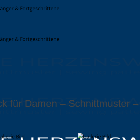
nger & Fortgeschrittene
nger & Fortgeschrittene
k für Damen – Schnittmuster –