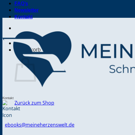
FAQ’s
Newsletter
Kontakt
Warenkorb
Kontakt
Zurück zum Shop
ebooks@meineherzenswelt.de