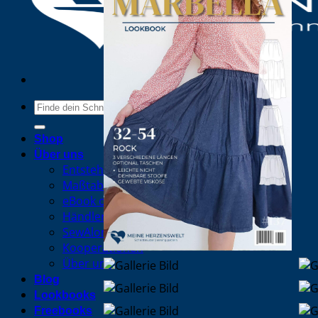
Suche
nach:
Shop
Über uns
Entstehung eines Schnittmusters/eBooks
Maßtabellen
eBook oder Papierschnittmuster
Händlerinformationen
SewAlong
Kooperationen
Über uns
Blog
Lookbooks
Freebooks