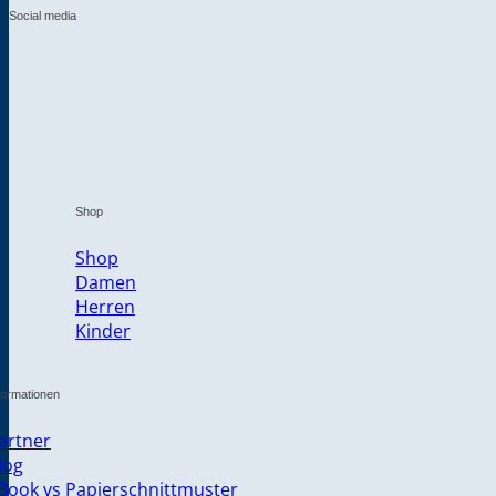
Social media
Shop
Shop
Damen
Herren
Kinder
formationen
artner
log
Book vs Papierschnittmuster