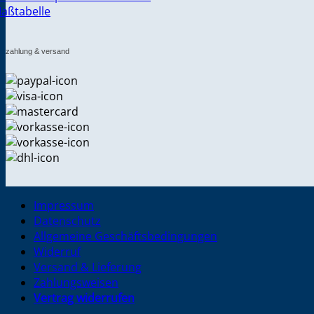
aßtabelle
zahlung & versand
Impressum
Datenschutz
Allgemeine Geschäftsbedingungen
Widerruf
Versand & Lieferung
Zahlungsweisen
Vertrag widerrufen