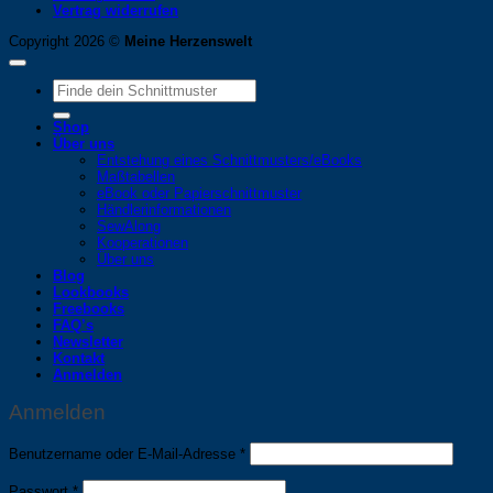
Vertrag widerrufen
Copyright 2026 ©
Meine Herzenswelt
Suche
nach:
Shop
Über uns
Entstehung eines Schnittmusters/eBooks
Maßtabellen
eBook oder Papierschnittmuster
Händlerinformationen
SewAlong
Kooperationen
Über uns
Blog
Lookbooks
Freebooks
FAQ’s
Newsletter
Kontakt
Anmelden
Anmelden
Erforderlich
Benutzername oder E-Mail-Adresse
*
Erforderlich
Passwort
*