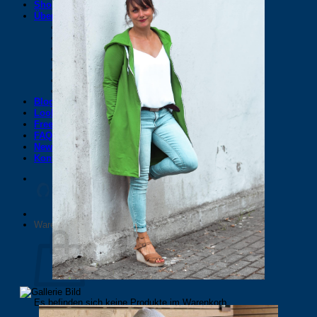
Shop
Über uns
Entstehung eines Schnittmusters/eBooks
Maßtabellen
eBook oder Papierschnittmuster
Händlerinformationen
SewAlong
Kooperationen
Über uns
Blog
Lookbooks
Freebooks
FAQ’s
Newsletter
Kontakt
Warenkorb
Es befinden sich keine Produkte im Warenkorb.