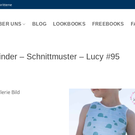
rittene
BER UNS
BLOG
LOOKBOOKS
FREEBOOKS
F
inder – Schnittmuster – Lucy #95