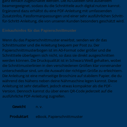
ganz einfach zugeschaltet werden. Die A0-Dateien sind außerdem
beamergeeignet, sodass du die Schnittteile auch digital nutzen kannst.
Ergänzend dazu erhältst du eine PDF-Anleitung mit umfassenden
Zusatzinfos, Passformanpassungen und einer sehr ausführlichen Schritt-
für-Schritt-Anleitung, die von unseren Kunden besonders geschätzt wird.
Einkaufsinfos für das Papierschnittmuster
Wenn du das Papierschnittmuster erwirbst, senden wir dir das
Schnittmuster und die Anleitung bequem per Post zu. Der
Papierschnittmusterbogen ist im A0-Format oder größer und die
Schnittteile überlagern sich nicht, so dass sie direkt ausgeschnitten
werden können. Die Druckqualität ist in Schwarz/Weiß gehalten, wobei
die Schnittmusterlinien in den verschiedenen Größen klar voneinander
unterscheidbar sind, um die Auswahl der richtigen Größe zu erleichtern.
Die Anleitung ist eine mehrseitige Broschüre auf stabilem Papier, die du
während des Nähens neben deine Nähmaschine legen kannst. Diese
Anleitung ist sehr detailliert, jedoch etwas kompakter als die PDF-
Version. Dennoch kannst du über einen QR-Code jederzeit auf die
ausführliche PDF-Anleitung zugreifen.
Gewicht
n. v.
eBook, Papierschnittmuster
Produktart