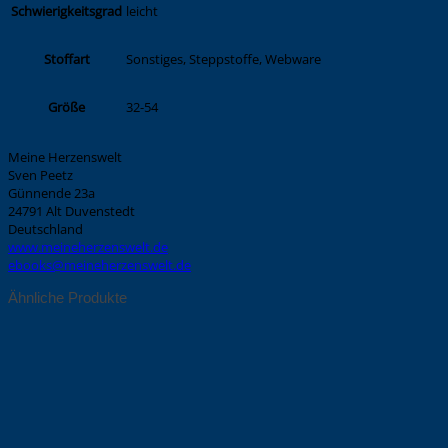
leicht
Schwierigkeitsgrad
Sonstiges, Steppstoffe, Webware
Stoffart
32-54
Größe
Meine Herzenswelt
Sven Peetz
Günnende 23a
24791 Alt Duvenstedt
Deutschland
www.meineherzenswelt.de
ebooks@meineherzenswelt.de
Ähnliche Produkte