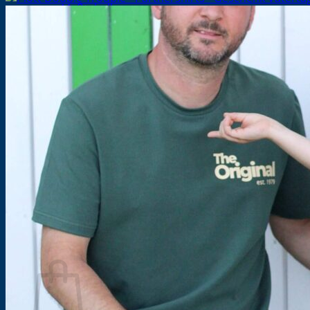
Maßtabellen
eBook oder Papierschnittmuster
Händlerinformationen
SewAlong
Kooperationen
Über uns
Blog
Lookbooks
Freebooks
FAQ’s
Newsletter
Kontakt
Warenkorb