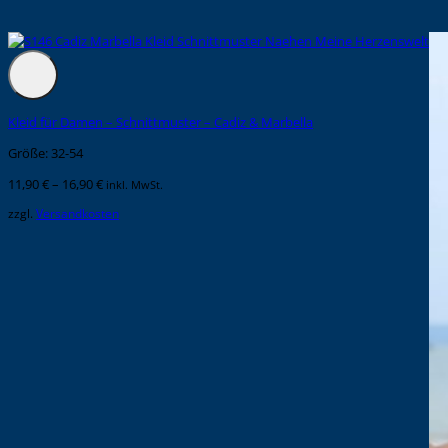
Kleid für Damen – Schnittmuster – Cadiz & Marbella
Größe: 32-54
11,90
€
–
16,90
€
inkl. MwSt.
zzgl.
Versandkosten