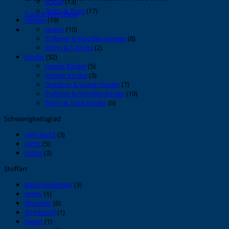
Röcke
(13)
Shirts & Tops
(17)
Zurück zum Shop
Herren
(19)
Jacken
(10)
Pullover & Hoodies Herren
(8)
Shirts & T-Shirts
(2)
Kinder
(32)
Hosen Kinder
(5)
Kleider Kinder
(3)
Outdoor & Jacken Kinder
(7)
Pullover & Hoodies Kinder
(10)
Shirts & Tops Kinder
(6)
Schwierigkeitsgrad
sehr leicht
(3)
leicht
(5)
mittel
(3)
Stoffart
Baumwolljersey
(3)
Jersey
(1)
Musselin
(6)
Strickstoff
(1)
Sweat
(1)