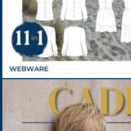
Kombi-Schnittmuster – Mix & Match Kollektion Vol. 1-3 – Damen
Größe: 32-54
44,90
€
inkl. MwSt.
Lieferzeit:
Sofortdownload