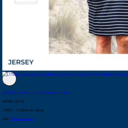
Kleid für Damen – Schnittmuster – Siena
Größe: 32-54
7,90
€
–
12,90
€
inkl. MwSt.
zzgl.
Versandkosten