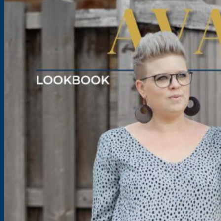
Bluse oder Kleid für Damen – Schnittmuster – Ava
Größe: 32-54
7,90
€
–
12,90
€
inkl. MwSt.
zzgl.
Versandkosten