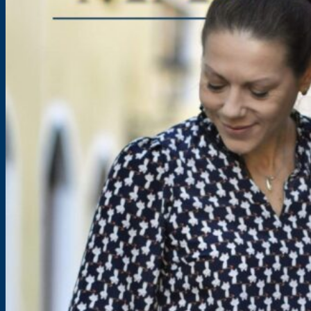
34,90
€
inkl. MwSt.
Lieferzeit:
Sofortdownload