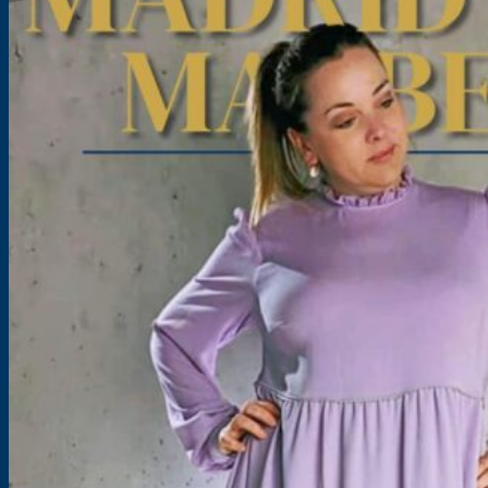
Kleid für Damen – Schnittmuster – Madrid & Marbella
Größe: 32-54
11,90
€
–
16,90
€
inkl. MwSt.
zzgl.
Versandkosten