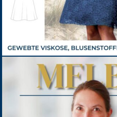
Kleider / Tunika für Damen – Schnittmuster – Melba
Größe: 32-52
7,90
€
–
12,90
€
inkl. MwSt.
zzgl.
Versandkosten