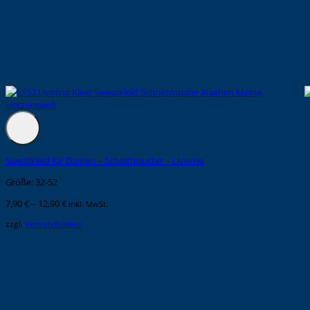
Sweatkleid für Damen – Schnittmuster – Livorno
Größe: 32-52
7,90
€
–
12,90
€
inkl. MwSt.
zzgl.
Versandkosten