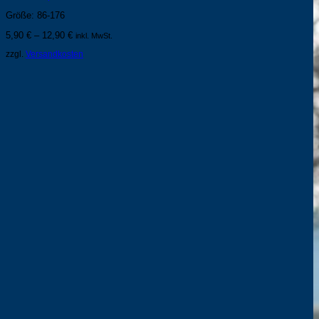
Größe: 86-176
5,90
€
–
12,90
€
inkl. MwSt.
zzgl.
Versandkosten