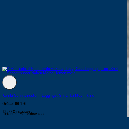
Kombi-Schnittmuster – Leggings, Shirt, Tanktop – Kind
Größe: 86-176
13,90
€
inkl. MwSt.
Lieferzeit:
Sofortdownload