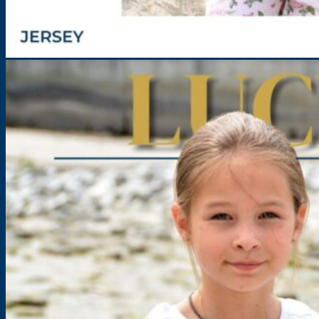
Tanktop für Kinder – Schnittmuster – Lucy
Größe: 86-176
5,90
€
–
12,90
€
inkl. MwSt.
zzgl.
Versandkosten