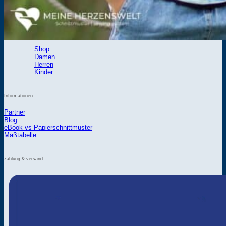
Shop
Shop
Damen
Herren
Kinder
Informationen
Partner
Blog
eBook vs Papierschnittmuster
Maßtabelle
zahlung & versand