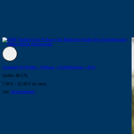
Cropshirt für Kinder – Pullover – Schnittmuster – Amy
Größe: 86-176
7,90
€
–
12,90
€
inkl. MwSt.
zzgl.
Versandkosten