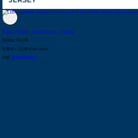
T-Shirt Kinder – Schnittmuster – Seattle
Größe: 74-176
5,90
€
–
12,90
€
inkl. MwSt.
zzgl.
Versandkosten