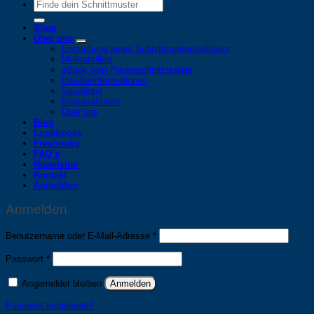
Suche
nach:
Shop
Über uns
Entstehung eines Schnittmusters/eBooks
Maßtabellen
eBook oder Papierschnittmuster
Händlerinformationen
SewAlong
Kooperationen
Über uns
Blog
Lookbooks
Freebooks
FAQ’s
Newsletter
Kontakt
Anmelden
Anmelden
Erforderlich
Benutzername oder E-Mail-Adresse
*
Erforderlich
Passwort
*
Angemeldet bleiben
Anmelden
Passwort vergessen?