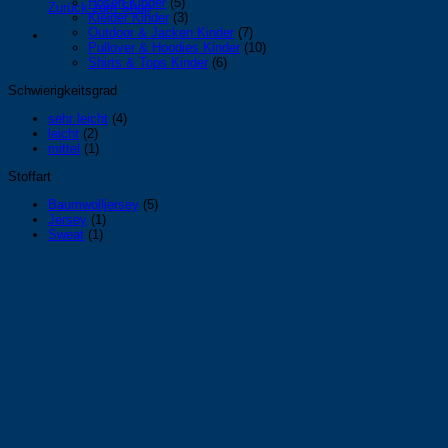
Hosen Kinder
(5)
Zurück zum Shop
Kleider Kinder
(3)
Outdoor & Jacken Kinder
(7)
Pullover & Hoodies Kinder
(10)
Shirts & Tops Kinder
(6)
Schwierigkeitsgrad
sehr leicht
(4)
leicht
(2)
mittel
(1)
Stoffart
Baumwolljersey
(5)
Jersey
(1)
Sweat
(1)