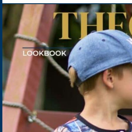
Shirt / Tshirt für Kinder – Schnittmuster – Theo
Größe: 74-176
5,90
€
inkl. MwSt.
zzgl.
Versandkosten
Kontakt